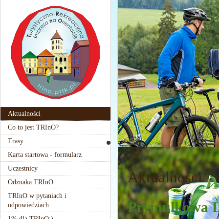
Aktualności
Co to jest TRInO?
Trasy
Karta startowa - formularz
Uczestnicy
Aktualności
Odznaka TRInO
TRInO w pytaniach i
Prymulkowa L
odpowiedziach
1% dla TRInO:)