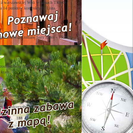
sca warszawskiej Woli w ramach TRInO
ła 14 punktów kontrolnych. Lista
nieoczekiwaną zmianę bazy Zlotu - TRInO
rzodowników InO, który odbędzie się w
 kraju.
zowanego przez Klub InO STOWARZYSZE
ajdu. Trasa "
Sulejówek - Miasto
mi charakterystycznymi dla Sulejówka.
187
188