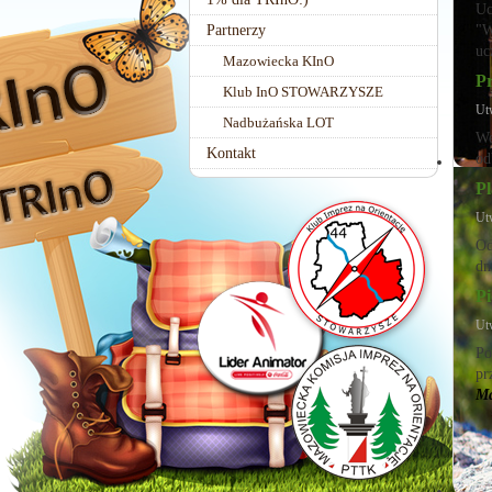
Uc
Partnerzy
"W
uc
Mazowiecka KInO
P
Klub InO STOWARZYSZE
Ut
Nadbużańska LOT
We
Kontakt
od
P
Ut
Od
dn
P
Ut
Po
pr
Ma