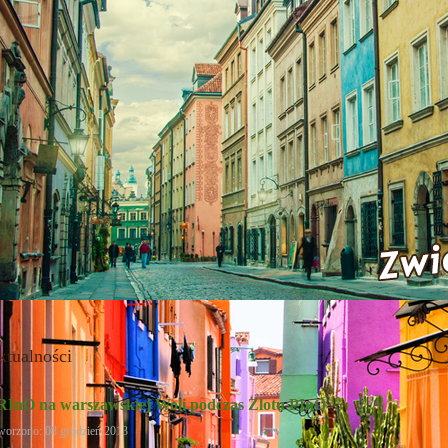
ktualności
RInO na warszawskiej Woli podczas Zlotu PInO
worzono: 08 grudzień 2013