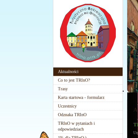
Aktualności
Co to jest TRInO?
Trasy
Karta startowa - formularz
Uczestnicy
A
Odznaka TRInO
TRInO w pytaniach i
T
odpowiedziach
Ut
1% dla TRInO:)