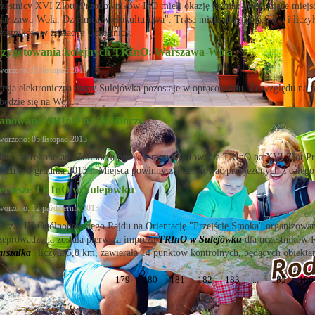
zestnicy XVI Zlotu Przodowników InO mieli okazję poznać interesujące miej
arszawa-Wola. Dzielnica wielokulturowa". Trasa miała długość 6,6 km i liczy
zestników w zakładce Uczestnicy.
rzygotowania kolejnych TRInO: Warszawa-Wola
worzono: 30 listopad 2013
rsja elektroniczna mapy Sulejówka pozostaje w opracowaniu. Ze względu na 
będzie się na Woli.
lanowane TRInO na Żoliborzu
worzono: 05 listopad 2013
był się rekonesans Żoliborza pod kątem przygotowania TRInO na XVI Zlot P
iach 6-8 grudnia 2013 r. Miejsca powinny zainteresować przyjezdnych z całego
ierwsze TRInO w Sulejówku
worzono: 12 październik 2013
dczas IV Ogólnopolskiego Rajdu na Orientację "Przejście Smoka" organi
zeprowadzona została pierwsza impreza
TRInO w Sulejówku
dla uczestników R
rszałka
" liczyła 5,8 km, zawierała 14 punktów kontrolnych, będących obiekta
179
180
181
182
183
...
185
186