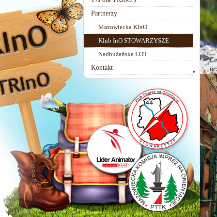
PT
Partnerzy
W 
Mazowiecka KInO
za
Klub InO STOWARZYSZE
od
Nadbużańska LOT
Ce
Kontakt
uc
or
ro
Ka
Ad
Kl
Ko
00