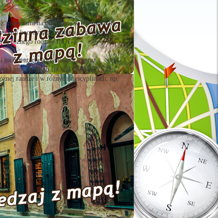
 imprezami na orientację w ich szerokim
zystkim koordynacją działań na poziomie
e są różnego rodzaje InO.
na orientację (organizacja imprez,
portowej i innych. Klub InO STOWARZYSZE
różnej randze i w różnych dyscyplinach, np.