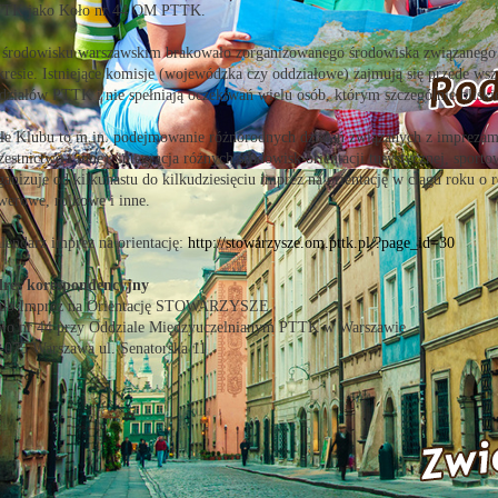
TK jako Koło nr 44 OM PTTK.
środowisku warszawskim brakowało zorganizowanego środowiska związanego z
kresie. Istniejące komisje (wojewódzka czy oddziałowe) zajmują się przede ws
działów PTTK i nie spełniają oczekiwań wielu osób, którym szczególnie bliski
le Klubu to m.in. podejmowanie różnorodnych działań związanych z imprezami 
zestnictwo i inne), integracja różnych środowisk orientacji turystycznej, s
ganizuje od kilkunastu do kilkudziesięciu imprez na orientację w ciągu roku o 
werowe, rolkowe i inne.
lendarz imprez na orientację:
http://stowarzysze.om.pttk.pl/?page_id=30
res korespondencyjny
ub Imprez na Orientację STOWARZYSZE
ło nr 44 przy Oddziale Międzyuczelnianym PTTK w Warszawie
-075 Warszawa ul. Senatorska 11