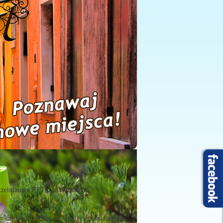
czelnianym PTTK w Warszawie
y członków Oddziału Międzyuczelnianego