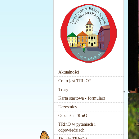
Aktualności
Co to jest TRInO?
Trasy
Karta startowa - formularz
Uczestnicy
K
Odznaka TRInO
Kl
TRInO w pytaniach i
ht
odpowiedziach
Kl
1% dla TRInO:)