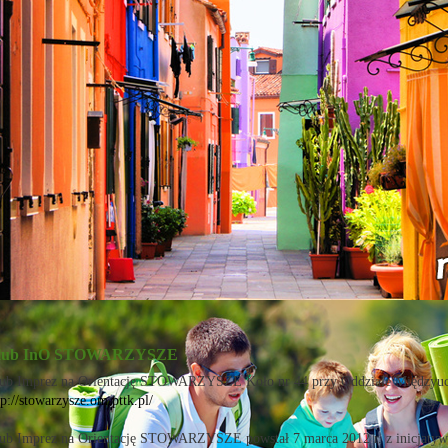
lub InO STOWARZYSZE
ub Imprez na Orientację STOWARZYSZE Koło nr 44 przy Oddziale Międzyu
tp://stowarzysze.om.pttk.pl/
ub Imprez na Orientację STOWARZYSZE powstał 7 marca 2012 r. z inicjatyw