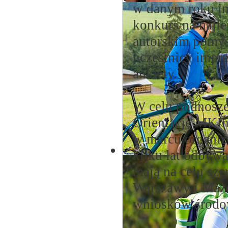
w danym roku im
konkurs na najl
autorskim pomys
uczestnicy impr
ankiety.
W celu podnosze
Orientację MKIn
w marcu organiz
kilku lat odbyw
mają na celu sze
Warszawy i Maz
wniosków środo