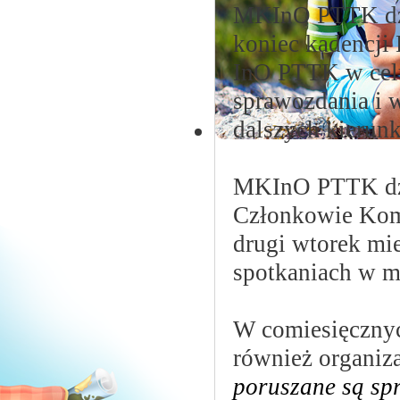
MKInO PTTK dzi
koniec kadencj
InO PTTK w celu
sprawozdania i 
dalszych kierunk
MKInO PTTK dz
Członkowie Komi
drugi wtorek mi
spotkaniach w m
W comiesięcznyc
również organiz
poruszane są sp