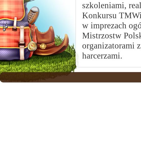
szkoleniami, rea
Konkursu TMWiM
w imprezach ogó
Mistrzostw Polsk
organizatorami 
harcerzami.