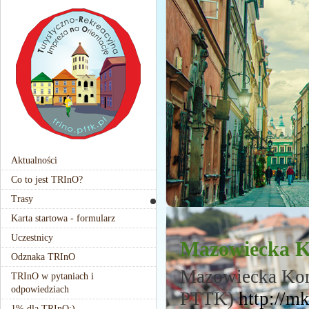
Aktualności
Co to jest TRInO?
Trasy
Karta startowa - formularz
Uczestnicy
Mazowiecka 
Odznaka TRInO
Mazowiecka Kom
TRInO w pytaniach i
odpowiedziach
PTTK)
http://mk
1% dla TRInO:)