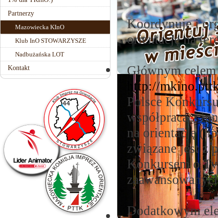
Partnerzy
Koordynuje i or
Mazowiecka KInO
orientację na t
Klub InO STOWARZYSZE
Nadbużańska LOT
Głównym celem M
Kontakt
http://mkino.ptt
Polsce Konkursu
współpraca z inn
na orientację (
związane jest z
Konkursem o Ty
zaawansowanych
Dodatkowym el