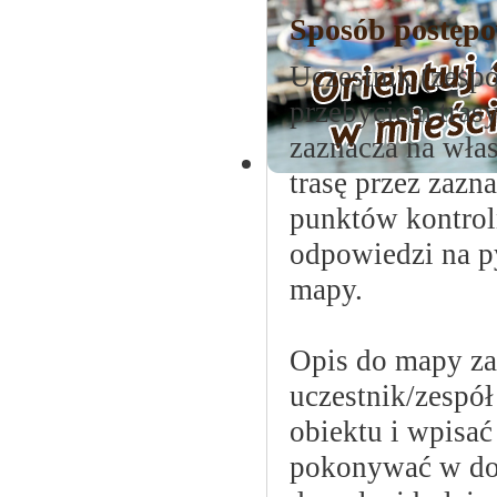
Sposób postęp
Uczestnik (zespó
przebyciem tras
zaznacza na wła
trasę przez zazn
punktów kontrol
odpowiedzi na p
mapy.
Opis do mapy za
uczestnik/zespó
obiektu i wpisać
pokonywać w do