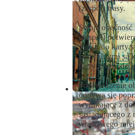
(zespół) trasy.
Swoją obecność 
(zespół) potwie
wpisu do karty 
kontrolnymi są k
nietypowe), do k
Potwierdzenie o
odbywa się popr
wynikające z do
sąsiadującego z 
właściwego miej