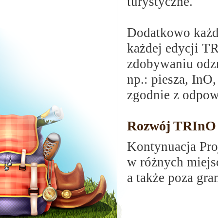
turystyczne.
Dodatkowo każd
każdej edycji T
zdobywaniu odzn
np.: piesza, InO,
zgodnie z odpo
Rozwój TRInO
Kontynuacja Pro
w różnych miejsc
a także poza gra