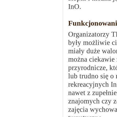
InO.
Funkcjonowani
Organizatorzy TR
były możliwie c
miały duże walo
można ciekawie 
przyrodnicze, kt
lub trudno się o
rekreacyjnych In
nawet z zupełni
znajomych czy z
zajęcia wychowan