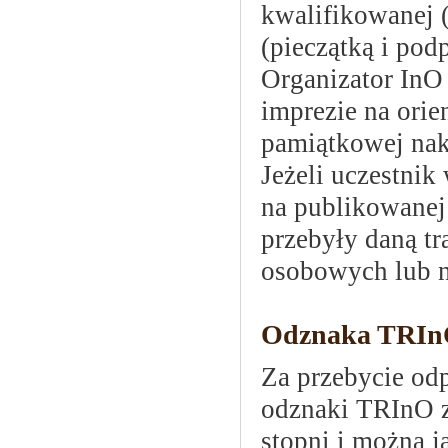
kwalifikowanej (
(pieczątką i po
Organizator InO
imprezie na orie
pamiątkowej nak
Jeżeli uczestnik
na publikowanej 
przebyły daną tr
osobowych lub n
Odznaka TRI
Za przebycie odp
odznaki TRInO z
stopni i można j