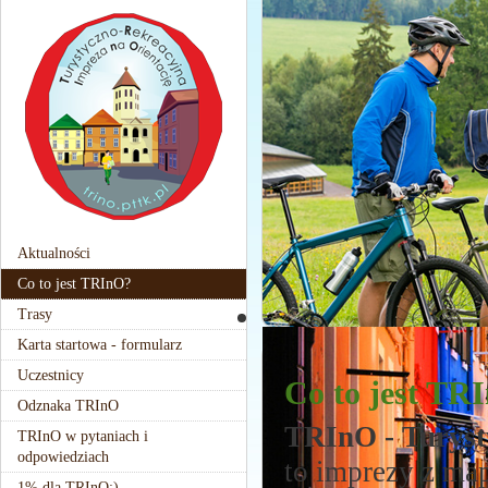
Aktualności
Co to jest TRInO?
Trasy
Karta startowa - formularz
Uczestnicy
Co to jest TR
Odznaka TRInO
TRInO - Turyst
TRInO w pytaniach i
odpowiedziach
to imprezy z ma
1% dla TRInO:)