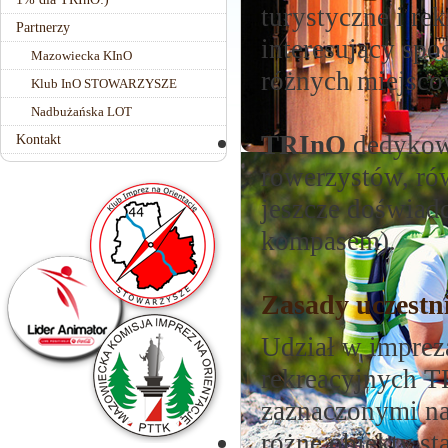
turystyczne i re
Partnerzy
interesujący sp
Mazowiecka KInO
różnych miejscow
Klub InO STOWARZYSZE
Nadbużańska LOT
TRInO
dedykowa
Kontakt
rowerzystów, ró
jeszcze doświad
kompasem).
Zasady uczestn
Udział w impreza
rekreacyjnych T
zaznaczonymi na
różne obiekty st