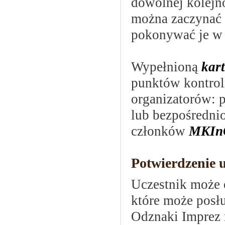
dowolnej kolejno
można zaczynać 
pokonywać je w 
Wypełnioną
kart
punktów kontroln
organizatorów: p
lub bezpośrednio
członków
MKIn
Potwierdzenie 
Uczestnik może 
które może posł
Odznaki Imprez n