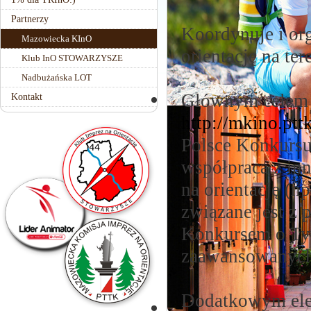
Partnerzy
Koordynuje i or
Mazowiecka KInO
orientację na t
Klub InO STOWARZYSZE
Nadbużańska LOT
Głównym celem M
Kontakt
http://mkino.ptt
Polsce Konkursu
współpraca z inn
na orientację (
związane jest z
Konkursem o Ty
zaawansowanych
Dodatkowym el