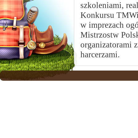
szkoleniami, rea
Konkursu TMWiM
w imprezach ogó
Mistrzostw Polsk
organizatorami 
harcerzami.