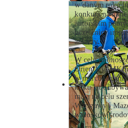
w danym roku im
konkurs na najl
autorskim pomys
uczestnicy impr
ankiety.
W celu podnosze
Orientację MKIn
w marcu organiz
kilku lat odbyw
mają na celu sze
Warszawy i Maz
wniosków środo