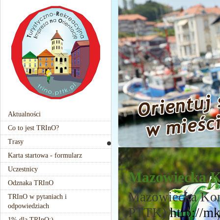
Aktualności
Co to jest TRInO?
Trasy
Karta startowa - formularz
Uczestnicy
Mazowiecka 
Odznaka TRInO
Mazowiecka Kom
TRInO w pytaniach i
odpowiedziach
PTTK)
http://mk
1% dla TRInO:)