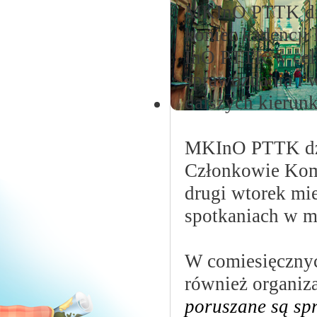
MKInO PTTK dzi
koniec kadencj
InO PTTK w celu
sprawozdania i 
dalszych kierunk
MKInO PTTK dz
Członkowie Komi
drugi wtorek mi
spotkaniach w m
W comiesięcznyc
również organiz
poruszane są sp