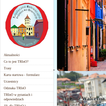
Aktualności
Co to jest TRInO?
Trasy
Karta startowa - formularz
Uczestnicy
Kontakt
Odznaka TRInO
TRInO w pytaniach i
Dariusz Walczyna
odpowiedziach
Tel. +48 605 962 2
1% dla TRInO:)