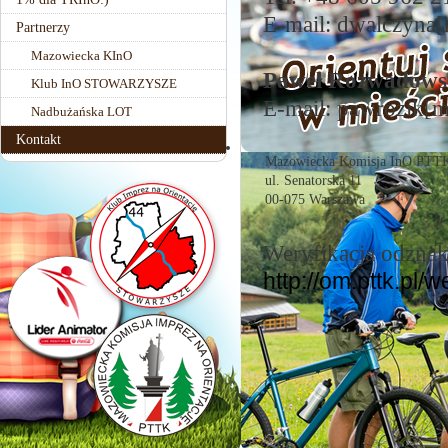
E-mail: dwalczyna
Partnerzy
Mazowiecka KInO
Paweł Rozwadows
Klub InO STOWARZYSZE
E-mail: pawrozik[
Nadbużańska LOT
Kontakt
Mazowiecka Komisja InO PTT
ul. Senatorska 11
00-075 Warszawa
Weryfikacja odznak
http://om.pttk.pl/we