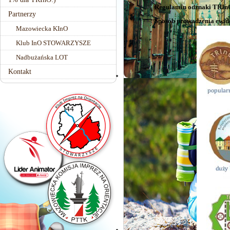
Regulamin odznaki TRIn
Partnerzy
Sposób prowadzenia ewide
Mazowiecka KInO
Klub InO STOWARZYSZE
Nadbużańska LOT
Kontakt