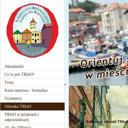
Aktualności
Co to jest TRInO?
Trasy
Karta startowa - formularz
Uczestnicy
Regulaminy
Odznaka TRInO
TRInO w pytaniach i
odpowiedziach
Zdobywcy odznaki TRIn
1% dla TRInO:)