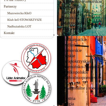
Kujawsko-Pomorskie
Lubelskie
Partnerzy
Lubuskie
Mazowiecka KInO
Łódzkie
Klub InO STOWARZYSZE
Małopolskie
Nadbużańska LOT
Mazowieckie
Kontakt
Opolskie
Podkarpackie
Podlaskie
Pomorskie
Śląskie
Świętokrzyskie
Warmińsko-Mazurskie
Wielkopolskie
Zachodniopomorskie
Okazjonalne i specjalne
Austria
Belgia