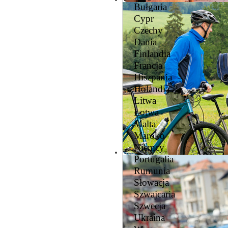
Bułgaria
Cypr
Czechy
Dania
Finlandia
Francja
Hiszpania
Holandia
Litwa
Łotwa
Malta
Maroko
Niemcy
Portugalia
Rumunia
Słowacja
Szwajcaria
Szwecja
Ukraina