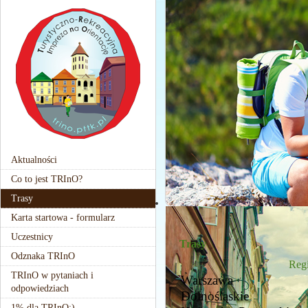
Aktualności
Co to jest TRInO?
Trasy
Karta startowa - formularz
Uczestnicy
Trasy
Odznaka TRInO
Reg
TRInO w pytaniach i
Warszawa
odpowiedziach
Dolnośląskie
1% dla TRInO:)