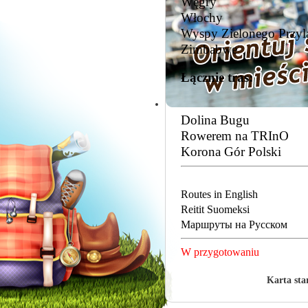
Węgry
Włochy
Wyspy Zielonego Przyl
Zimbabwe
Łącznie tras:
Dolina Bugu
Rowerem na TRInO
Korona Gór Polski
Routes in English
Reitit Suomeksi
Mаршруты на Pусском
W przygotowaniu
Karta sta