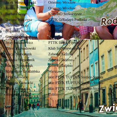
1
Jacek Wieszaczewski
Orientop Wrocław
2
Joanna Puternicka
Orientop Wrocław
3
Barbara Szmyt
Klub InO Stowarzysze
4
Dariusz Walczyna
PTTK O/Radzyń Podlaski
5
Sławomir Otap
Warszawa
6
Bogumiła Nawrot
Warszawa
7
Grażyna Orłowska
Warszawa
8
Jerzy Łukaszewicz
PTTK Iława, Fijewo
9
Paweł Rozwadowski
Klub InO Stowarzysze
10
Alicja Niepomnik
Zeberki/Tadzino
11
Antonia Niepomnik
Zeberki/Tadzino
12
Maciej Niepomnik
Zeberki/Tadzino
13
Małgorzata Grudzińska
Warszawa
14
Jacek Głowacki
skkt PTTK TUPTUŚ Siedlce-Strzała
15
Jarosław Głowacki
skkt PTTK TUPTUŚ Siedlce-Strzała
16
Maria Głowacka
skkt PTTK TUPTUŚ Siedlce-Strzała
17
Sławomir Frynas
Lublin