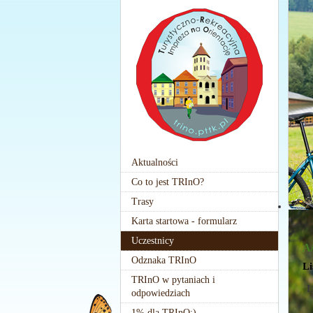
Aktualności
Co to jest TRInO?
Trasy
Karta startowa - formularz
Uczestnicy
A
Odznaka TRInO
Li
TRInO w pytaniach i
L
odpowiedziach
1% dla TRInO:)