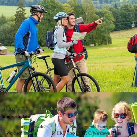
/2/18 Wiedeń - Dwa barokowe pałace w parku
sta uczestników
.p.
Imię i nazwisko
Nazwa zespołu / miejscowość
I
Wojciech Drozda
HKT Trep PTTK O/Warszawa Praga