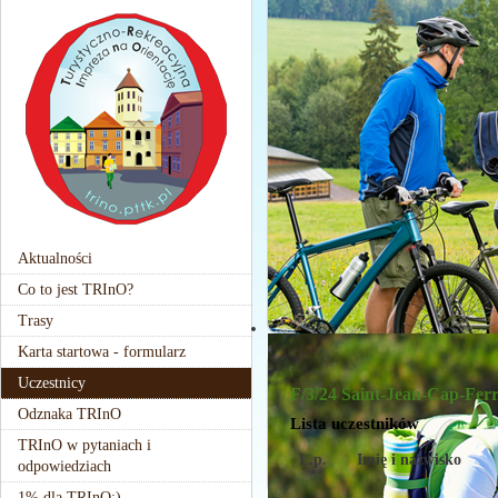
Aktualności
Co to jest TRInO?
Trasy
Karta startowa - formularz
Uczestnicy
F/3/24 Saint-Jean-Cap-Fer
Odznaka TRInO
Lista uczestników
TRInO w pytaniach i
L.p.
Imię i nazwisko
odpowiedziach
1% dla TRInO:)