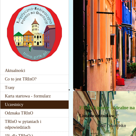
Aktualności
Co to jest TRInO?
Trasy
Karta startowa - formularz
Uczestnicy
F/5/24 Aigueze - Idealne n
Odznaka TRInO
Lista uczestników
TRInO w pytaniach i
L.p.
Imię i nazwisko
odpowiedziach
1% dla TRInO:)