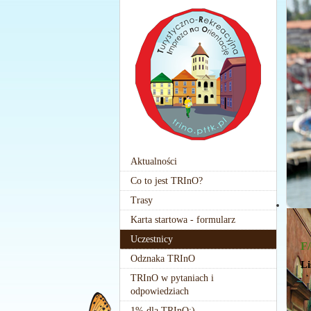
Aktualności
Co to jest TRInO?
Trasy
Karta startowa - formularz
Uczestnicy
F/
Odznaka TRInO
Li
TRInO w pytaniach i
L
odpowiedziach
1% dla TRInO:)