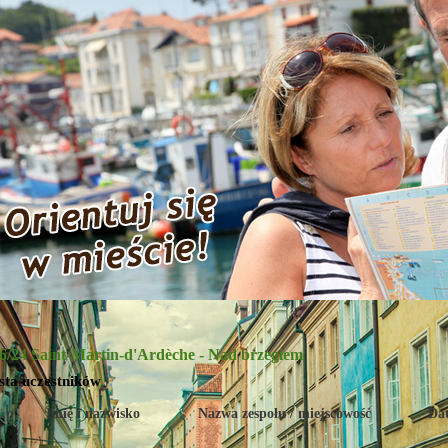
6/24 Saint-Martin-d'Ardèche - Nad brzegiem
sta uczestników
.p.
Imię i nazwisko
Nazwa zespołu / miejscowość
Dat