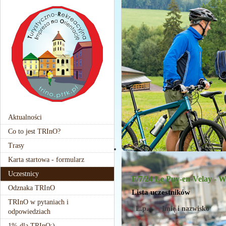
Aktualności
Co to jest TRInO?
Trasy
Karta startowa - formularz
Uczestnicy
F/7/24 Le Puy-en-Velay - 
Odznaka TRInO
Lista uczestników
TRInO w pytaniach i
L.p.
Imię i nazwisko
odpowiedziach
1% dla TRInO:)