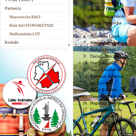
1
Maria Głowacka
Partnerzy
2
Jarosław Głowacki
3
Jacek Wieszaczewski
Mazowiecka KInO
4
Joanna Puternicka
Klub InO STOWARZYSZE
5
Adam Gruca
Nadbużańska LOT
6
Agnieszka Ćmiel
Kontakt
7
Sławomir Frynas
8
Barbara Szmyt
9
Dariusz Walczyna
10
Dominika Wilczyńska
11
Anna Korniluk
12
Radosław Korniluk
13
Jan Korniluk
14
Adam Korniluk
15
Sławomir Otap
16
Bogumiła Nawrot
17
Grażyna Orłowska
18
Jerzy Łukaszewicz
19
Alicja Niepomnik
20
Maciej Niepomnik