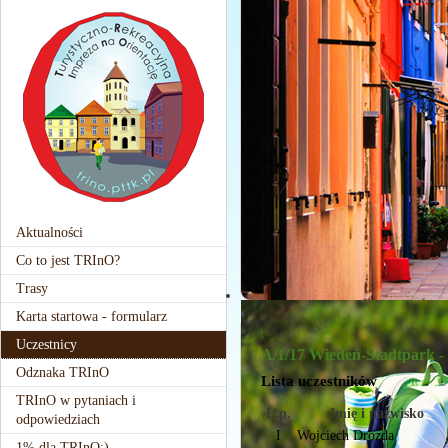
Aktualności
Co to jest TRInO?
Trasy
Karta startowa - formularz
Uczestnicy
A/1/17 Wiedeń-Stadtpark -
Odznaka TRInO
Lista uczestników
TRInO w pytaniach i
L.p.
Imię i nazwisko
odpowiedziach
I
Wojciech Drozda
1% dla TRInO:)