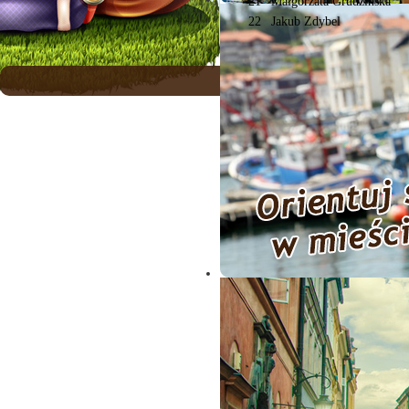
21
Małgorzata Grudzińska
22
Jakub Zdybel