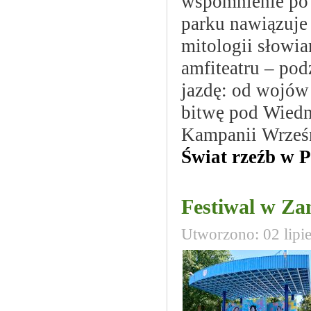
wspomnienie po 
parku nawiązuje 
mitologii słowia
amfiteatru – po
jazdę: od wojów
bitwę pod Wiedn
Kampanii Wrześn
Świat rzeźb w 
Festiwal w Za
Utworzono: 02 lipi