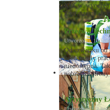
XIX w. wyodręb
Zapraszamy do o
Przerwa Techn
Utworzono: 16 lipi
Od czwartku od 
będa trwały prac
niedostępna. Ta
pobrać ze strony
Artystyczny 
Utworzono: 12 lipi