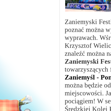
Zaniemyski Fest
poznać można wy
wyprawach. Wśró
Krzysztof Wielic
znaleźć można 
Zaniemyski Fes
towarzyszących 
Zaniemyśl - Po
można będzie od
miejscowości. J
pociągiem! W se
Średzkiej Kolei 