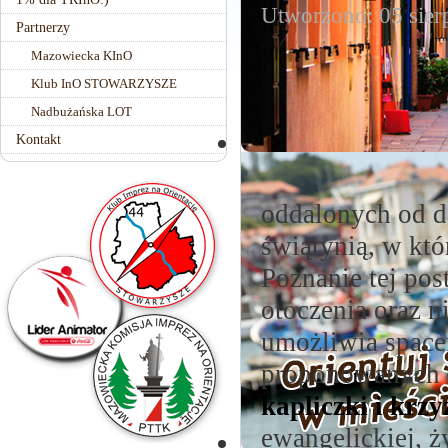
Utworzono: 05 sier
Partnerzy
Mazowiecka KInO
Klub InO STOWARZYSZE
Nadbużańska LOT
Kontakt
oddalonych od d
świątynią, w któ
Poznanie tej pos
otoczenia oraz 
umożliwia space
proponowanych 
kapliczki i krzy
ewangelickiej, ż