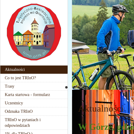
Aktualności
Co to jest TRInO?
Trasy
Karta startowa - formularz
Uczestnicy
Aktualności
Odznaka TRInO
TRInO w pytaniach i
W Górze, gdzi
odpowiedziach
1% dla TRInO:)