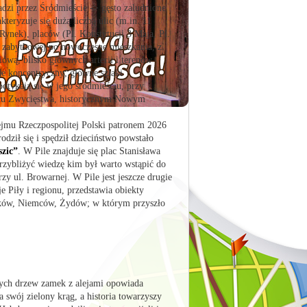
adzi przez Śródmieście -> gęsto zaludnione
kteryzuje się dużą liczbą ulic (m.in. 11
Rynek), placów (Pl. Konstytucji 3 Maja, Pl.
 zabytkowej po nowoczesne mieszkania, z
ową, blisko głównych arterii i terenów
ie koncentryczny; główne szlaki
otykają się w jego śródmieściu, przy
acu Zwycięstwa, historycznym Nowym
ejmu Rzeczpospolitej Polski patronem 2026
dził się i spędził dzieciństwo powstało
szic”
. W Pile znajduje się plac Stanisława
 przybliżyć wiedzę kim był warto wstąpić do
y ul. Browarnej. W Pile jest jeszcze drugie
 Piły i regionu, przedstawia obiekty
laków, Niemców, Żydów; w którym przyszło
ych drzew zamek z alejami opowiada
 swój zielony krąg, a historia towarzyszy