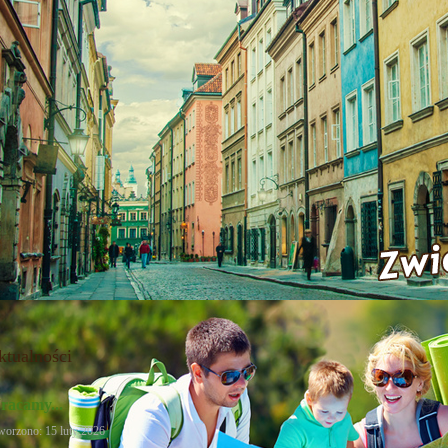
ktualności
racamy...
worzono: 15 luty 2026