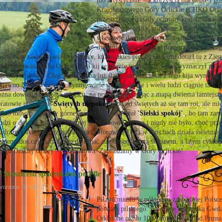
lub artystycznie – z korzyścią dla siebie i go
Krajobrazowego Góry Orlickie (CHKO Orlic
przestrzegane zasady ochrony krajobrazu i 
grodzenia posesji), krajobraz kulturowy w 
właściwie do niedawna tak było, bo w ostatn
dynamiczniej i jego ład przestrzenny jest z
adnikiem-zasadźcą wsi był Stepke, który jakieś pięćset lat temu dotarł tu z Zi
adomo, że to Dzika Orlica) wbił kij w ziemię w miejscu, które wyznaczył na poi
jestatyczną lipę. Choć po lipie ma już śladu, zobaczcie co z tego kija wynikł
edawno Neratov jest już słynny, wiele się tam dzieje i wielu ludzi ciągnie tam j
żna dowiedzieć się na miejscu, na przykład wędrując z mapą dwiema tamtejs
ratowie nosi tytuł
'Świętych niepokój'
, bo od świętych aż się tam roi, ale mie
udno mówić. Trasa w górnej części wsi nosi tytuł
'Sielski spokój'
, bo tam zamę
odzi o dojazd, to kolei żelaznej w Neratowie nie ma i nigdy nie było, choć pr
ádražní). Ale publiczny transport zbiorowy (PTZ) w Czechach działa świetnie
resem idos.cz) i tam łatwo dojechać autobusem (zimą skibusem, a latem cyklobu
zegu Dzikiej Orlicy – z Poniatowa. Zapraszamy w Góry Orlickie!
 Staszicem spacerkiem po Pile
worzono: 10 luty 2026
Piła to miasto w północno-zachodniej Polsc
powiatu pilskiego. Położone nad rzeką Gwdą
Oddalone około 100 km na północ od Pozna