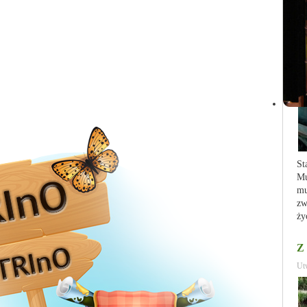
St
Mu
mu
zw
ży
Z
Ut