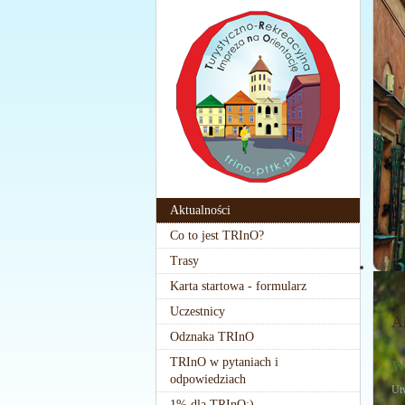
Aktualności
Co to jest TRInO?
Trasy
Karta startowa - formularz
Uczestnicy
A
Odznaka TRInO
TRInO w pytaniach i
W
odpowiedziach
Ut
1% dla TRInO:)