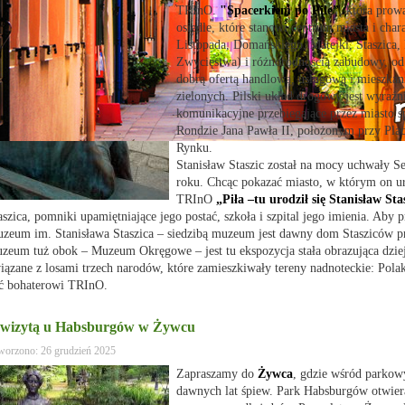
TRInO.
"Spacerkiem po Pile”
, która prow
osiedle, które stanowi centrum miasta i chara
Listopada, Domańskiego, Matejki, Staszica, 
Zwycięstwa) i różnorodnością zabudowy, od
dobrą ofertą handlową, usługową i mieszkani
zielonych. Pilski układ drogowy jest wyraźn
komunikacyjne przebiegające przez miasto sp
Rondzie Jana Pawła II, położonym przy Pl
Rynku.
Stanisław Staszic został na mocy uchwały S
roku. Chcąc pokazać miasto, w którym on uro
TRInO
„Piła –tu urodził się Stanisław Sta
aszica, pomniki upamiętniające jego postać, szkoła i szpital jego imienia. Aby
zeum im. Stanisława Staszica – siedzibą muzeum jest dawny dom Stasziców prz
zeum tuż obok – Muzeum Okręgowe – jest tu ekspozycja stała obrazująca dzieje
iązane z losami trzech narodów, które zamieszkiwały tereny nadnoteckie: Po
ć bohaterowi TRInO.
 wizytą u Habsburgów w Żywcu
worzono: 26 grudzień 2025
Zapraszamy do
Żywca
, gdzie wśród parkow
dawnych lat śpiew. Park Habsburgów otwiera