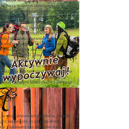
ści. Dzięki temu, że jest to teren Parku
ké hory), w którym obowiązują i są
zabudowy (w tym ograniczenia dotyczące
Neratowie postrzegamy jako harmonijny. A
ich latach Neratov zaczął się zmieniać coraz
agrożony... Według legendy pierwszym
emi Kłodzkiej. Przekroczywszy rzekę (dziś
dła. Kij zapuścił korzenie i wyrósł na
o. W znacznym stopniu wyludniony jeszcze
ako pielgrzymi lub inni turyści. Więcej
zymi trasami TRInO. Trasa w dolnym
jsce jest tak ruchliwe, że o spokoju raczej
t jeszcze na co dzień nie dociera. Jeśli
zez jakiś czas była tam nawet ulica Dworcowa
 (rozkłady jazdy można sprawdzić pod
sem). Pieszo jest blisko choćby z polskiego
e, w województwie wielkopolskim, siedziba
, 11 km powyżej jej ujścia do Noteci.
nia. Zapraszamy tam na 2 nowe trasy