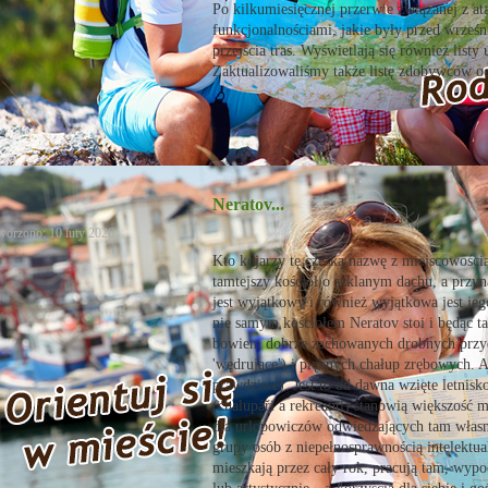
Po kilkumiesięcznej przerwie związanej z a
funkcjonalnościami, jakie były przed wrześ
przejścia tras. Wyświetlają się również listy
Zaktualizowaliśmy także listę zdobywców 
Neratov...
worzono: 10 luty 2026
Kto kojarzy tę czeską nazwę z miejscowości
tamtejszy kościół o szklanym dachu, a przyn
jest wyjątkowy i również wyjątkowa jest jego 
nie samym kościołem Neratov stoi i będąc t
bowiem dobrze zachowanych drobnych przyd
'wędrujące') i pięknych chałup zrębowych. A
prawdziwe). Jest to od dawna wzięte letnisko
(chalupáři a rekreanti) stanowią większość m
dla urlopowiczów odwiedzających tam własn
grupy osób z niepełnosprawnością intelektua
mieszkają przez cały rok, pracują tam, wypo