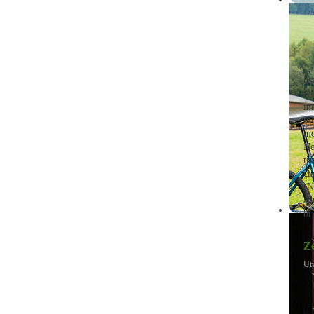
os
wi
ma
ni
mo
Ne
tr
ch
(N
ad
br
Ze
Ut