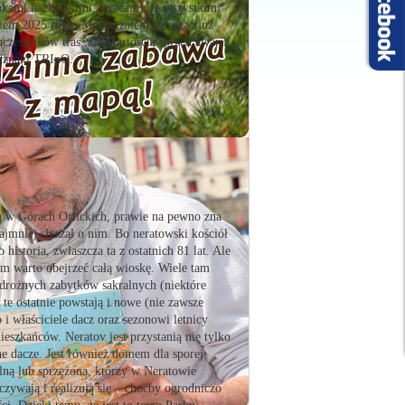
takami hackerskimi, wracamy ze wszystkimi
niem 2025 roku. Można zatem zgłaszać już
 uczestników tras, z zawartością sprzed awarii.
odznaki TRInO.
ą w Górach Orlickich, prawie na pewno zna
ajmniej słyszał o nim. Bo neratowski kościół
historia, zwłaszcza ta z ostatnich 81 lat. Ale
am warto obejrzeć całą wioskę. Wiele tam
rożnych zabytków sakralnych (niektóre
 te ostatnie powstają i nowe (nie zawsze
 i właściciele dacz oraz sezonowi letnicy
ieszkańców. Neratov jest przystanią nie tylko
e dacze. Jest również domem dla sporej
lną lub sprzężoną, którzy w Neratowie
czywają i realizują się – choćby ogrodniczo