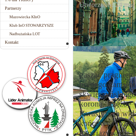
Utworzono: 24 maj
Partnerzy
Mazowiecka KInO
Klub InO STOWARZYSZE
Nadbużańska LOT
Kontakt
gasząc pragnieni
polnego kamieni
skwierzyńskiego
koroną. Rzeźbę 
Kwasigroch wkład
końcowy możemy
rozwiązywania