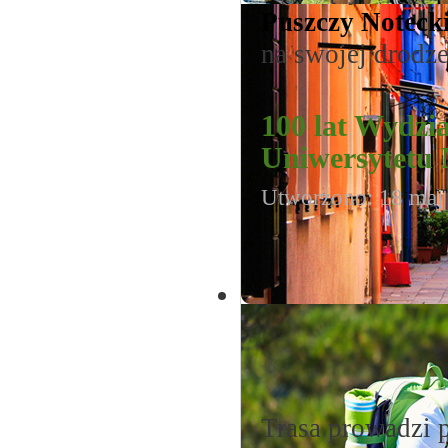
Puszczy Notecki
na swojej drodz
100 lat Wydzi
Uniwersytetu
Utworzono: 18 maj
Trasa prowadzi 