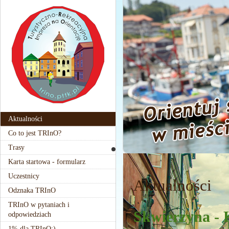
Aktualności
Co to jest TRInO?
Trasy
Karta startowa - formularz
Uczestnicy
Aktualności
Odznaka TRInO
TRInO w pytaniach i
Skwierzyna - 
odpowiedziach
1% dla TRInO:)