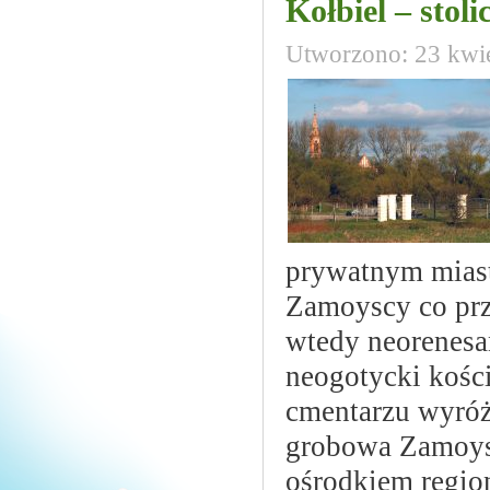
Kołbiel – stol
Utworzono: 23 kwi
prywatnym miast
Zamoyscy co prz
wtedy neorenesa
neogotycki kośc
cmentarzu wyróż
grobowa Zamoysk
ośrodkiem regio