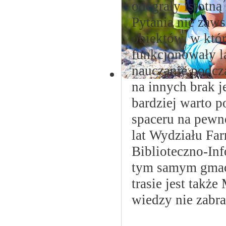
odegrały istotną
Pytania nie zaws
obiektów, w któ
funkcjonowały la
nauczanie podcza
na innych brak j
bardziej warto 
spaceru na pewn
lat Wydziału F
Biblioteczno-I
tym samym gma
trasie jest takż
wiedzy nie zabra